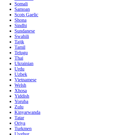
Somali
Samoan
Scots Gaelic
Shona
Sindhi
Sundanese
Swahili
Tajik
Tamil
Telugu
Thai
Ukrainian
Urdu
Uzbek
Vietnamese
Welsh
Xhosa
Yiddish
Yoruba
Zulu
Kinyarwanda
Tatar
Oriya
Turkmen
Uyghur