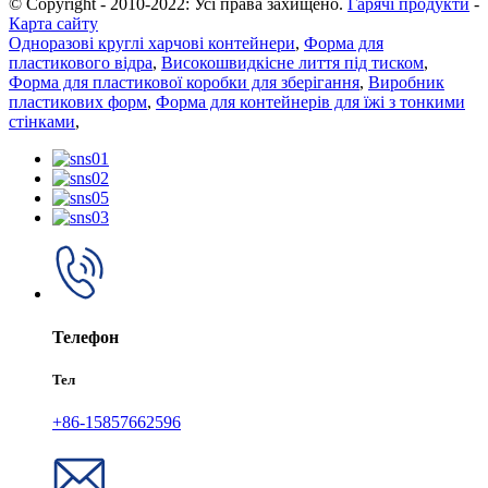
© Copyright - 2010-2022: Усі права захищено.
Гарячі продукти
-
Карта сайту
Одноразові круглі харчові контейнери
,
Форма для
пластикового відра
,
Високошвидкісне лиття під тиском
,
Форма для пластикової коробки для зберігання
,
Виробник
пластикових форм
,
Форма для контейнерів для їжі з тонкими
стінками
,
Телефон
Тел
+86-15857662596