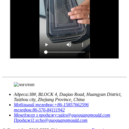
Адреса:
38#, BLOCK 4, Daqiao Road, Huangyan District,
Taizhou city, Zhejiang Province, China
Мобільний телефон:
+86-15857662596
телефон:
86-576-84111942
Менеджер з продажу:
sales@guoguangmould.com
Продажі1:
echo@guoguangmould.com