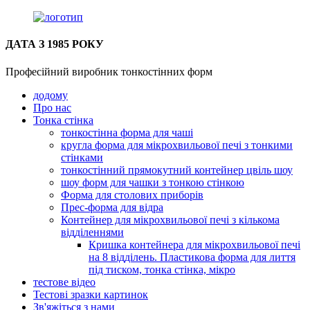
ДАТА З 1985 РОКУ
Професійний виробник тонкостінних форм
додому
Про нас
Тонка стінка
тонкостінна форма для чаші
кругла форма для мікрохвильової печі з тонкими
стінками
тонкостінний прямокутний контейнер цвіль шоу
шоу форм для чашки з тонкою стінкою
Форма для столових приборів
Прес-форма для відра
Контейнер для мікрохвильової печі з кількома
відділеннями
Кришка контейнера для мікрохвильової печі
на 8 відділень. Пластикова форма для лиття
під тиском, тонка стінка, мікро
тестове відео
Тестові зразки картинок
Зв'яжіться з нами