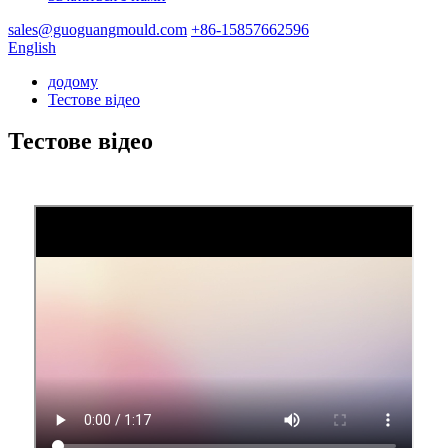
sales@guoguangmould.com
+86-15857662596
English
додому
Тестове відео
Тестове відео