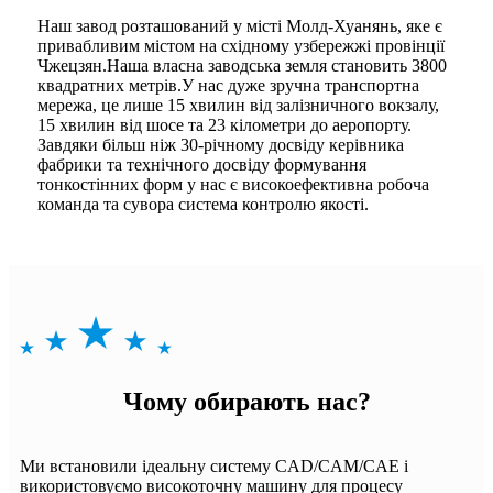
Наш завод розташований у місті Молд-Хуанянь, яке є
привабливим містом на східному узбережжі провінції
Чжецзян.Наша власна заводська земля становить 3800
квадратних метрів.У нас дуже зручна транспортна
мережа, це лише 15 хвилин від залізничного вокзалу,
15 хвилин від шосе та 23 кілометри до аеропорту.
Завдяки більш ніж 30-річному досвіду керівника
фабрики та технічного досвіду формування
тонкостінних форм у нас є високоефективна робоча
команда та сувора система контролю якості.
Чому обирають нас?
Ми встановили ідеальну систему CAD/CAM/CAE і
використовуємо високоточну машину для процесу