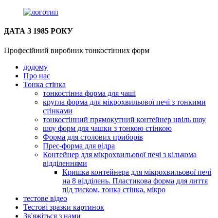
ДАТА З 1985 РОКУ
Професійний виробник тонкостінних форм
додому
Про нас
Тонка стінка
тонкостінна форма для чаші
кругла форма для мікрохвильової печі з тонкими
стінками
тонкостінний прямокутний контейнер цвіль шоу
шоу форм для чашки з тонкою стінкою
Форма для столових приборів
Прес-форма для відра
Контейнер для мікрохвильової печі з кількома
відділеннями
Кришка контейнера для мікрохвильової печі
на 8 відділень. Пластикова форма для лиття
під тиском, тонка стінка, мікро
тестове відео
Тестові зразки картинок
Зв'яжіться з нами