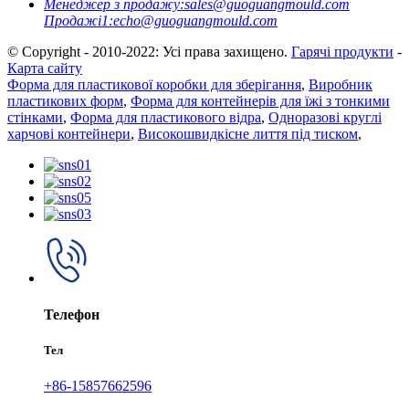
Менеджер з продажу:
sales@guoguangmould.com
Продажі1:
echo@guoguangmould.com
© Copyright - 2010-2022: Усі права захищено.
Гарячі продукти
-
Карта сайту
Форма для пластикової коробки для зберігання
,
Виробник
пластикових форм
,
Форма для контейнерів для їжі з тонкими
стінками
,
Форма для пластикового відра
,
Одноразові круглі
харчові контейнери
,
Високошвидкісне лиття під тиском
,
Телефон
Тел
+86-15857662596