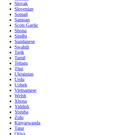
Slovak
Slovenian
Somali
Samoan
Scots Gaelic
Shona
Sindhi
Sundanese
Swahili
Tajik
Tamil
Telugu
Thai
Ukrainian
Urdu
Uzbek
Vietnamese
Welsh
Xhosa
Yiddish
Yoruba
Zulu
Kinyarwanda
Tatar
Oriya