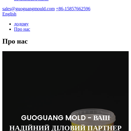
sales@guoguangmould.com
+86-15857662596
English
додому
Про нас
Про нас
GUOGUANG MOLD - ВАШ
НАДІЙНИЙ ДІЛОВИЙ ПАРТНЕР